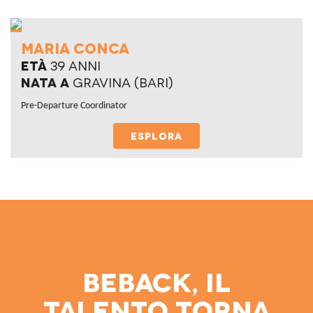
maria conca
Età
39 anni
Nata a
gravina (bari)
Pre-Departure Coordinator
ESPLORA
Beback, il
talento torna